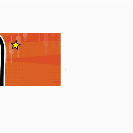
วิเคราะห์ราคาทองคำ Forex วันน
January 6, 2025