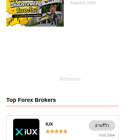
August 6, 2026
Adsense
Top Forex Brokers
IUX
อ่านรีวิว





Visit Site