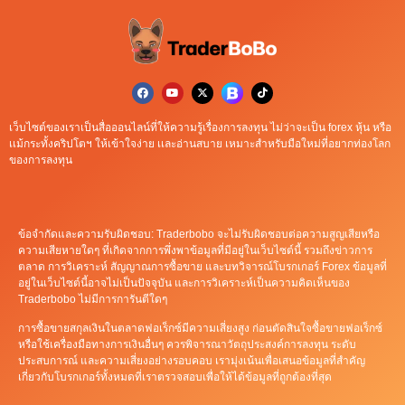
เว็บไซต์ของเราเป็นสื่อออนไลน์ที่ให้ความรู้เรื่องการลงทุน ไม่ว่าจะเป็น forex หุ้น หรือ
เเม้กระทั้งคริปโตฯ ให้เข้าใจง่าย เเละอ่านสบาย เหมาะสำหรับมือใหม่ที่อยากท่องโลก
ของการลงทุน
ข้อจำกัดและความรับผิดชอบ: Traderbobo จะไม่รับผิดชอบต่อความสูญเสียหรือ
ความเสียหายใดๆ ที่เกิดจากการพึ่งพาข้อมูลที่มีอยู่ในเว็บไซต์นี้ รวมถึงข่าวการ
ตลาด การวิเคราะห์ สัญญาณการซื้อขาย และบทวิจารณ์โบรกเกอร์ Forex ข้อมูลที่
อยู่ในเว็บไซต์นี้อาจไม่เป็นปัจจุบัน และการวิเคราะห์เป็นความคิดเห็นของ
Traderbobo ไม่มีการการันตีใดๆ
การซื้อขายสกุลเงินในตลาดฟอเร็กซ์มีความเสี่ยงสูง ก่อนตัดสินใจซื้อขายฟอเร็กซ์
หรือใช้เครื่องมือทางการเงินอื่นๆ ควรพิจารณาวัตถุประสงค์การลงทุน ระดับ
ประสบการณ์ และความเสี่ยงอย่างรอบคอบ เรามุ่งเน้นเพื่อเสนอข้อมูลที่สำคัญ
เกี่ยวกับโบรกเกอร์ทั้งหมดที่เราตรวจสอบเพื่อให้ได้ข้อมูลที่ถูกต้องที่สุด