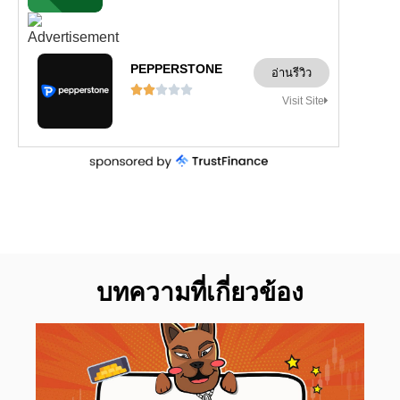
PEPPERSTONE
อ่านรีวิว





Visit Site
บทความที่เกี่ยวข้อง