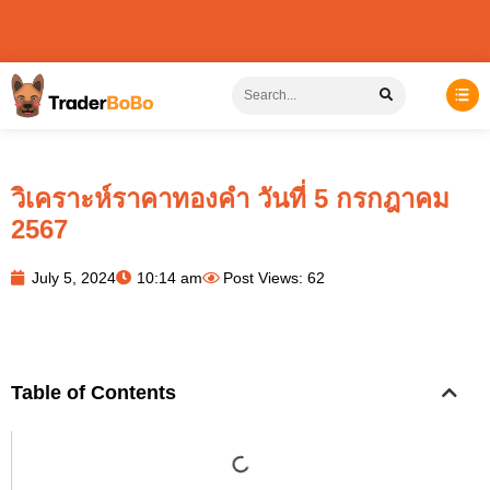
วิเคราะห์ราคาทองคำ วันที่ 5 กรกฎาคม
2567
July 5, 2024
10:14 am
Post Views: 62
Table of Contents