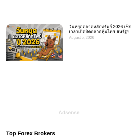
วันหยุดตลาดหลักทรัพย์ 2026 เช็ก
เวลาเปิดปิดตลาดหุ้นไทย-สหรัฐฯ
August 5, 2026
Adsense
Top Forex Brokers