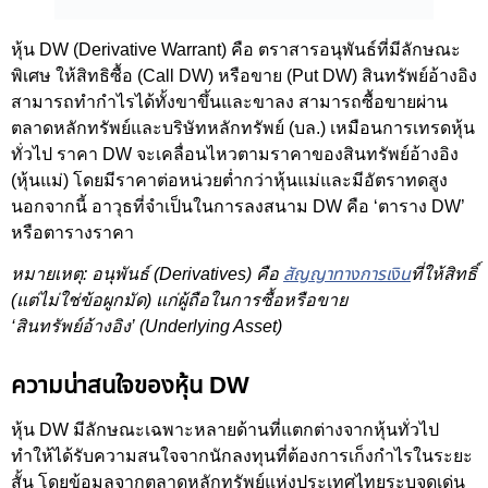
หุ้น DW (Derivative Warrant) คือ ตราสารอนุพันธ์ที่มีลักษณะ
พิเศษ ให้สิทธิซื้อ (Call DW) หรือขาย (Put DW) สินทรัพย์อ้างอิง
สามารถทำกำไรได้ทั้งขาขึ้นและขาลง สามารถซื้อขายผ่าน
ตลาดหลักทรัพย์และบริษัทหลักทรัพย์ (บล.) เหมือนการเทรดหุ้น
ทั่วไป ราคา DW จะเคลื่อนไหวตามราคาของสินทรัพย์อ้างอิง
(หุ้นแม่) โดยมีราคาต่อหน่วยต่ำกว่าหุ้นแม่และมีอัตราทดสูง
นอกจากนี้ อาวุธที่จำเป็นในการลงสนาม DW คือ ‘ตาราง DW’
หรือตารางราคา
หมายเหตุ: อนุพันธ์ (Derivatives) คือ
สัญญาทางการเงิน
ที่ให้สิทธิ์
(แต่ไม่ใช่ข้อผูกมัด) แก่ผู้ถือในการซื้อหรือขาย
‘สินทรัพย์อ้างอิง’ (Underlying Asset)
ความน่าสนใจของหุ้น DW
หุ้น DW มีลักษณะเฉพาะหลายด้านที่แตกต่างจากหุ้นทั่วไป
ทำให้ได้รับความสนใจจากนักลงทุนที่ต้องการเก็งกำไรในระยะ
สั้น โดยข้อมูลจากตลาดหลักทรัพย์แห่งประเทศไทยระบุจุดเด่น