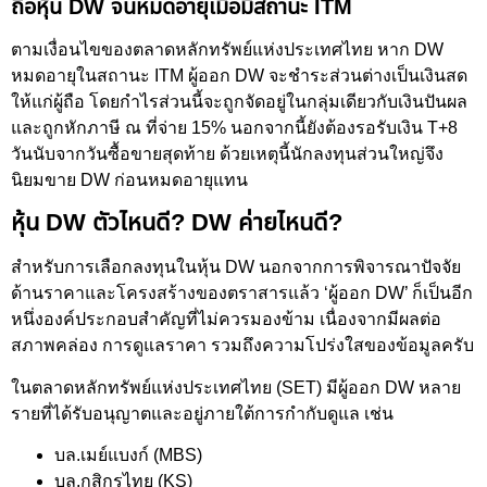
ถือหุ้น DW จนหมดอายุเมื่อมีสถานะ ITM
ตามเงื่อนไขของตลาดหลักทรัพย์แห่งประเทศไทย หาก DW
หมดอายุในสถานะ ITM ผู้ออก DW จะชำระส่วนต่างเป็นเงินสด
ให้แก่ผู้ถือ โดยกำไรส่วนนี้จะถูกจัดอยู่ในกลุ่มเดียวกับเงินปันผล
และถูกหักภาษี ณ ที่จ่าย 15% นอกจากนี้ยังต้องรอรับเงิน T+8
วันนับจากวันซื้อขายสุดท้าย ด้วยเหตุนี้นักลงทุนส่วนใหญ่จึง
นิยมขาย DW ก่อนหมดอายุแทน
หุ้น DW ตัวไหนดี? DW ค่ายไหนดี?
สำหรับการเลือกลงทุนในหุ้น DW นอกจากการพิจารณาปัจจัย
ด้านราคาและโครงสร้างของตราสารแล้ว ‘ผู้ออก DW’ ก็เป็นอีก
หนึ่งองค์ประกอบสำคัญที่ไม่ควรมองข้าม เนื่องจากมีผลต่อ
สภาพคล่อง การดูแลราคา รวมถึงความโปร่งใสของข้อมูลครับ
ในตลาดหลักทรัพย์แห่งประเทศไทย (SET) มีผู้ออก DW หลาย
รายที่ได้รับอนุญาตและอยู่ภายใต้การกำกับดูแล เช่น
บล.เมย์แบงก์ (MBS)
บล.กสิกรไทย (KS)