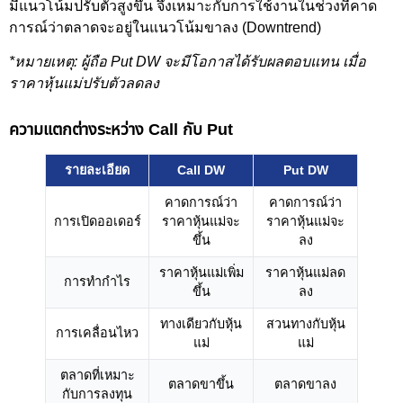
มีแนวโน้มปรับตัวสูงขึ้น จึงเหมาะกับการใช้งานในช่วงที่คาด
การณ์ว่าตลาดจะอยู่ในแนวโน้มขาลง (Downtrend)
*หมายเหตุ: ผู้ถือ Put DW จะมีโอกาสได้รับผลตอบแทน เมื่อ
ราคาหุ้นแม่ปรับตัวลดลง
ความแตกต่างระหว่าง Call กับ Put
รายละเอียด
Call DW
Put DW
คาดการณ์ว่า
คาดการณ์ว่า
การเปิดออเดอร์
ราคาหุ้นแม่จะ
ราคาหุ้นแม่จะ
ขึ้น
ลง
ราคาหุ้นแม่เพิ่ม
ราคาหุ้นแม่ลด
การทำกำไร
ขึ้น
ลง
ทางเดียวกับหุ้น
สวนทางกับหุ้น
การเคลื่อนไหว
แม่
แม่
ตลาดที่เหมาะ
ตลาดขาขึ้น
ตลาดขาลง
กับการลงทุน