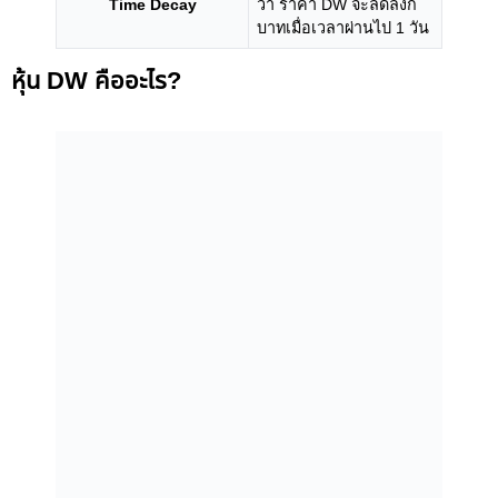
Time Decay
ว่า ราคา DW จะลดลงกี่
บาทเมื่อเวลาผ่านไป 1 วัน
หุ้น DW คืออะไร?