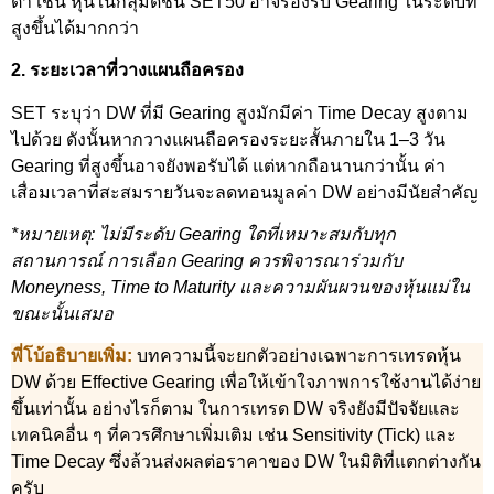
ต่ำ เช่น หุ้นในกลุ่มดัชนี SET50 อาจรองรับ Gearing ในระดับที่
สูงขึ้นได้มากกว่า
2. ระยะเวลาที่วางแผนถือครอง
SET ระบุว่า DW ที่มี Gearing สูงมักมีค่า Time Decay สูงตาม
ไปด้วย ดังนั้นหากวางแผนถือครองระยะสั้นภายใน 1–3 วัน
Gearing ที่สูงขึ้นอาจยังพอรับได้ แต่หากถือนานกว่านั้น ค่า
เสื่อมเวลาที่สะสมรายวันจะลดทอนมูลค่า DW อย่างมีนัยสำคัญ
*หมายเหตุ: ไม่มีระดับ Gearing ใดที่เหมาะสมกับทุก
สถานการณ์ การเลือก Gearing ควรพิจารณาร่วมกับ
Moneyness, Time to Maturity และความผันผวนของหุ้นแม่ใน
ขณะนั้นเสมอ
พี่โบ้อธิบายเพิ่ม:
บทความนี้จะยกตัวอย่างเฉพาะการเทรดหุ้น
DW ด้วย Effective Gearing เพื่อให้เข้าใจภาพการใช้งานได้ง่าย
ขึ้นเท่านั้น อย่างไรก็ตาม ในการเทรด DW จริงยังมีปัจจัยและ
เทคนิคอื่น ๆ ที่ควรศึกษาเพิ่มเติม เช่น Sensitivity (Tick) และ
Time Decay ซึ่งล้วนส่งผลต่อราคาของ DW ในมิติที่แตกต่างกัน
ครับ