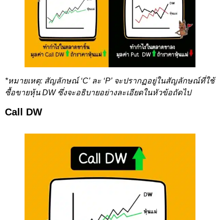
*หมายเหตุ: สัญลักษณ์ ‘C’ ละ ‘P’ จะปรากฏอยู่ในสัญลักษณ์ที่ใช้
ซื้อขายหุ้น DW ซึ่งจะอธิบายอย่างละเอียดในหัวข้อถัดไป
Call DW