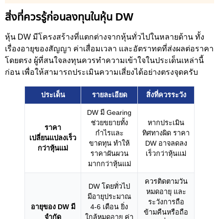
สิ่งที่ควรรู้ก่อนลงทุนในหุ้น DW
หุ้น DW มีโครงสร้างที่แตกต่างจากหุ้นทั่วไปในหลายด้าน ทั้ง
เรื่องอายุของสัญญา ค่าเสื่อมเวลา และอัตราทดที่ส่งผลต่อราคา
โดยตรง ผู้ที่สนใจลงทุนควรทำความเข้าใจในประเด็นเหล่านี้
ก่อน เพื่อให้สามารถประเมินความเสี่ยงได้อย่างตรงจุดครับ
ประเด็น
รายละเอียด
สิ่งที่ควรระวัง
DW มี Gearing
ช่วยขยายทั้ง
หากประเมิน
ราคา
กำไรและ
ทิศทางผิด ราคา
เปลี่ยนแปลงเร็ว
ขาดทุน ทำให้
DW อาจลดลง
กว่าหุ้นแม่
ราคาผันผวน
เร็วกว่าหุ้นแม่
มากกว่าหุ้นแม่
ควรติดตามวัน
DW โดยทั่วไป
หมดอายุ และ
มีอายุประมาณ
ระวังการถือ
อายุของ DW มี
4-6 เดือน ยิ่ง
ข้ามคืนหรือถือ
จำกัด
ใกล้หมดอายุ ค่า