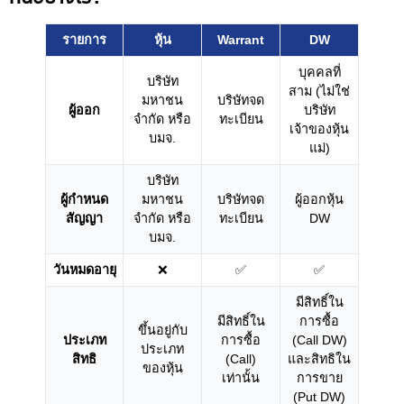
รายการ
หุ้น
Warrant
DW
บุคคลที่
บริษัท
สาม (ไม่ใช่
มหาชน
บริษัทจด
ผู้ออก
บริษัท
จำกัด หรือ
ทะเบียน
เจ้าของหุ้น
บมจ.
แม่)
บริษัท
ผู้กำหนด
มหาชน
บริษัทจด
ผู้ออกหุ้น
สัญญา
จำกัด หรือ
ทะเบียน
DW
บมจ.
วันหมดอายุ
❌
✅
✅
มีสิทธิ์ใน
มีสิทธิ์ใน
การซื้อ
ขึ้นอยู่กับ
ประเภท
การซื้อ
(Call DW)
ประเภท
สิทธิ
(Call)
และสิทธิใน
ของหุ้น
เท่านั้น
การขาย
(Put DW)