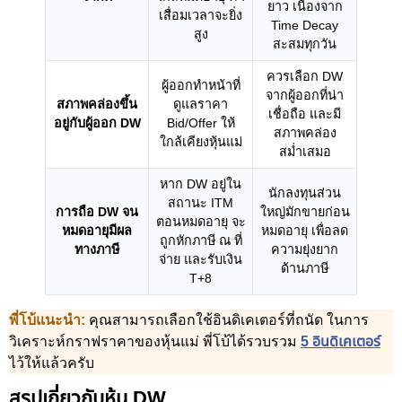
ยาว เนื่องจาก
เสื่อมเวลาจะยิ่ง
Time Decay
สูง
สะสมทุกวัน
ควรเลือก DW
ผู้ออกทำหน้าที่
จากผู้ออกที่น่า
สภาพคล่องขึ้น
ดูแลราคา
เชื่อถือ และมี
อยู่กับผู้ออก DW
Bid/Offer ให้
สภาพคล่อง
ใกล้เคียงหุ้นแม่
สม่ำเสมอ
หาก DW อยู่ใน
นักลงทุนส่วน
สถานะ ITM
การถือ DW จน
ใหญ่มักขายก่อน
ตอนหมดอายุ จะ
หมดอายุมีผล
หมดอายุ เพื่อลด
ถูกหักภาษี ณ ที่
ทางภาษี
ความยุ่งยาก
จ่าย และรับเงิน
ด้านภาษี
T+8
พี่โบ้แนะนำ:
คุณสามารถเลือกใช้อินดิเคเตอร์ที่ถนัด ในการ
วิเคราะห์กราฟราคาของหุ้นแม่ พี่โบ้ได้รวบรวม
5 อินดิเคเตอร์
ไว้ให้แล้วครับ
สรุปเกี่ยวกับหุ้น DW