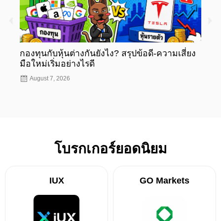
กองทุนกับหุ้นต่างกันยังไง? สรุปข้อดี-ความเสี่ยง
กองท
มือใหม่เริ่มอย่างไรดี
มือให
August 7, 2026
Aug
โบรกเกอร์ยอดนิยม
IUX
GO Markets