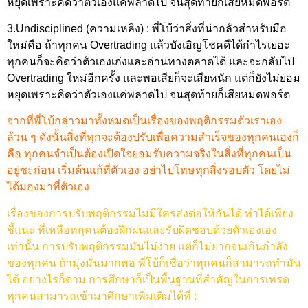
หยุดเพราะคิดว่าตัวเองแค่พลาดไป จนสุดท้ายก็เสียหมดพอร์ต
3.Undisciplined (ความเหลิง) : พี่โบ้ว่าสิ่งที่น่ากลัวสำหรับมือ
ใหม่คือ ถ้าทุกคน Overtrading แล้วบังเอิญโชคดีได้กําไรเยอะ
ทุกคนก็จะคิดว่าตัวเองเก่งและอ่านทางตลาดได้ และจะกลับไป
Overtrading ใหม่อีกครั้ง และพอเสียก็จะเสียหนัก แต่ก็ยังไม่ยอม
หยุดเพราะคิดว่าตัวเองแค่พลาดไป จนสุดท้ายก็เสียหมดพอร์ต
จากที่พี่โบ้กล่าวมาทั้งหมดเป็นเรื่องของพฤติกรรมตัวเราเอง
ล้วน ๆ ดังนั้นสิ่งที่ทุกจะต้องปรับเพื่อความสำเร็จของทุกคนเองก็
คือ ทุกคนจำเป็นต้องเปิดใจยอมรับความจริงในสิ่งที่ทุกคนเป็น
อยู่ซะก่อน เริ่มต้นแก้ที่ตัวเอง อย่าไปโทษทุกสิ่งรอบตัว โดยไม่
ได้มองมาที่ตัวเอง
เรื่องของการปรับพฤติกรรมไม่มีใครส่งต่อให้กันได้ ทำได้เพียง
ชี้แนะ ที่เหลือทกุคนต้องฝึกฝนและรับผิดชอบด้วยตัวเองเอง
เท่านั้น การปรับพฤติกรรมมันไม่ง่าย แต่ก็ไม่ยากจนเกินกําลัง
ของทุกคน ถ้ามุ่งมั่นมากพอ พี่โบ้ก็เชื่อว่าทุกคนก็สามารถทำมัน
ได้ อย่างไรก็ตาม การศึกษาก็เป็นพื้นฐานที่สำคัญในการเทรด
ทุกคนสามารถเข้ามาศึกษาเพิ่มเติมได้ที่ :