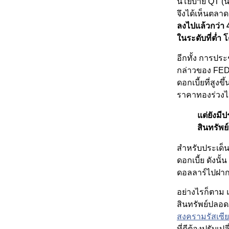
นโยบาย QT (นโ
จึงได้เห็นตลา
ลงไปแล้วกว่า 
ในระดับที่ต่ำ 
อีกทั้ง การประ
กล่าวของ FED 
ดอกเบี้ยที่สูง
ราคาทองร่วงไปอ
แต่ยังมี
สินทรัพย
สำหรับประเด็นนี
ดอกเบี้ย ดังนั
ดอลลาร์ไปฝากธ
อย่างไรก็ตาม
สินทรัพย์ปลอดภ
สงครามรัสเซีย
ที่ดีต้องปรับ