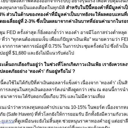
ยบายดึงสภาพคล่องออกจากระบบ) อย่างรุนแรง เพื่อควบคุมเงินเฟ้อ
ดลงทุนกลายเป็นแดงเดือดในทุกมิติ
สำหรับในปีนี้ทองคำที่มีมูลค่า
4% ส่วนในด้านของทองคำที่มีมูลค่าเป็นบาทยังจะให้ผลตอบแทนที่เป
โดยเฉลี่ยอยู่ที่ 2-3% ซึ่งเป็นผลมาจากค่าเงินบาทที่อ่อนค่ามากในร
ชุม FED ครั้งล่าสุด ก็ยิ่งตอกย้ำว่า ทองคำ อาจมีโอกาสร่วงต่ำหลุ
ที่ว่า “ทุกคนต้องยอมเจ็บ เพื่อแก้ปัญหาเงินเฟ้อ” หมายความว่า FE
ขึ้น จากการคาดการณ์อยู่ที่ 0.75% ในการประชุมครั้งต่อไป ซึ่งถ้าเป
ยู่ที่ $1,680 และยังไม่มีแนวรับต่อไป
ประเด็นถกเถียงกันอยู่ว่า ในช่วงที่โลกเกิดภาวะเงินเฟ้อ เรายังควรล
์ปลอดภัยอย่าง ‘ทองคำ’ กันอยู่หรือไม่ ?
้คงใช้ไม่ได้กับปีที่ค่าเงินดอลลาร์แข็งค่า เนื่องจาก ‘ทองคำ’ เป็นสิน
้น การลงทุนในสกุลเงินดอลลาร์คงน่าดึงดูดกว่า เช่น ณ ตอนนี้การนำ
นาคารจะได้รับดอกเบี้ยเกือบ 3% และไม่มีความเสี่ยง
 แนะนำว่าควรลงทุนทองคำประมาณ 10-15% ในพอร์ต เนื่องจากทอ
ัย (Safe Haven) ที่ทั่วโลกยังให้การยอมรับ อีกทั้งยังมีความกังวลเก
-ยูเครน
ที่ดูเหมือนจะยังไม่สิ้นสุด ช่วยหนุนราคาทองคำอยู่ แต่อย่าล
เปลี่ยนแผนการลงทุนไปตามสถานการณ์ที่เหมาะสมด้วยครับ