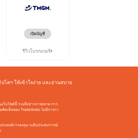
เปิดบัญชี
รีวิวโบรกเกอร์
งคริปโตฯ ให้เข้าใจง่าย และอ่านสบาย
นเว็บไซต์นี้ รวมถึงข่าวการตลาด การ
วามคิดเห็นของ Traderbobo ไม่มีการกา
ัตถุประสงค์การลงทุน ระดับประสบการณ์
ด