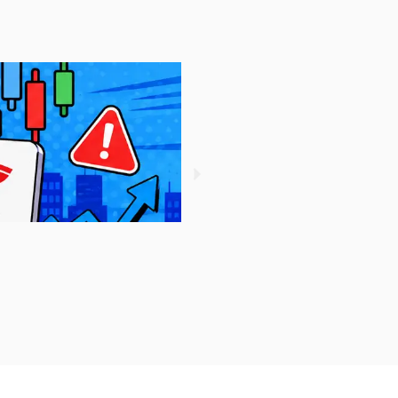
กองทุนรวม คืออะไร? สรุปวิธีทำง
August 7, 2026