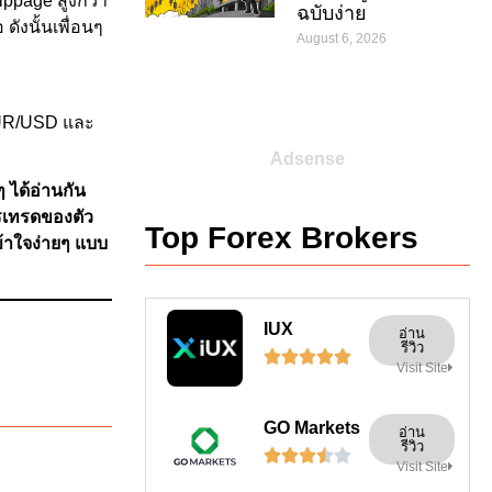
ippage สูงกว่า
ฉบับง่าย
ดังนั้นเพื่อนๆ
August 6, 2026
 EUR/USD และ
Adsense
ๆ ได้อ่านกัน
ารเทรดของตัว
Top Forex Brokers
เข้าใจง่ายๆ แบบ
IUX
อ่าน
รีวิว





Visit Site
GO Markets
อ่าน
รีวิว





Visit Site