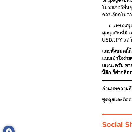
Slippage เป็นป
โบรกเกอร์อื่นๆ
ควรเลือกโบรกเ
เทรดสกุล
คู่สกุลเงินที
USD/JPY แต่ก็ไม
และทั้งหมดนี้ก
แบบเข้าใจง่าย
เองนะครับ หากใ
นี้อีก ก็ฝากต
อ่านบทความอื่น
พูดคุยและติดต
Social S