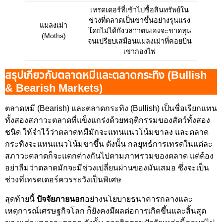
เทรดเดอร์ที่เข้าไปซื้อสินทรัพย์ใน
ช่วงที่ตลาดเป็นขาขึ้นอย่างรุนแรง
แมลงเม่า
โดยไม่ได้กังวลว่าตนเองจะขาดทุน
(Moths)
จนเปรียบเสมือนแมลงเม่าที่คอยบิน
เข่ากองไฟ
สรุปเกี่ยวกับตลาดหมีและตลาดกระทิง (Bullish
& Bearish Markets)
ตลาดหมี (Bearish) และตลาดกระทิง (Bullish) เป็นชื่อเรียกแทน
ทั้งสองสภาวะตลาดที่แข็งแกร่งด้วยพฤติกรรมของสัตว์ทั้งสอง
ชนิด ให้จำไว้ว่าตลาดหมีมักจะแทนแนวโน้มขาลง และตลาด
กระทิงจะแทนแนวโน้มขาขึ้น ดังนั้น กลยุทธ์การเทรดในแต่ละ
สภาวะตลาดก็จะแตกต่างกันไปตามภาพรวมของตลาด แต่ต้อง
อย่าลืมว่าตลาดมักจะมีช่วงเปลี่ยนผ่านของมันเสมอ ซึ่งจะเป็น
ช่วงที่เทรดเดอร์ควรระวังเป็นพิเศษ
สุดท้ายนี้
ปัจจัยภายนอก
อย่างนโยบายธนาคารกลางและ
เหตุการณ์เศรษฐกิจโลก ก็ยังคงมีผลต่อการเกิดขึ้นและสิ้นสุด