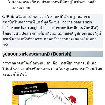
สภาพเศรษฐกิจ ณ ช่วงตลาดหมีมักอยู่ในช่วงชะลอตัว
และถดถอย
🐶💬 อีกหนึ่ง
ทฤษฎี
กล่าวว่า “ตลาดหมี” มีรากฐานมาจาก
สุภาษิตในศตวรรษที่ 18 ที่พูดถึง “Selling the bear’s skin
before one has caught the bear” (ขายหนังหมีก่อนจับหมีได้)
โดยช่วงนั้น Bearskin หรือหนังหมี หมายถึงสัญลักษณ์ของ “ผู้ที่
ขายหุ้นล่วงหน้าด้วยความคาดหวังว่าราคาจะลดลง” นั่นเอง
ครับ
รูปแบบกราฟของตลาดหมี (Bearish)
กราฟตลาดหมีจะมีลักษณะเด่น คือ แท่งเทียนราคาจะมีแนว
โน้มเป็นขาลงอย่างชัดเจนตามภาพ โดยคุณสามารถสังเกตโดย
ละเอียดได้ ดังนี้