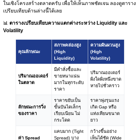
ในเชิงโครงสร้างตลาดครับ เพื่อให้เห็นภาพชัดเจน ลองดูตาราง
เปรียบเทียบด้านล่างนี้ได้เลย
📊
ตารางเปรียบเทียบความแตกต่างระหว่าง Liquidity และ
Volatility
สภาพคล่องสูง
ความผันผวนสูง
คุณลักษณะ
(High
(High
Liquidity)
Volatility)
มีคำสั่งซื้อและ
ปริมาณออเดอร์
ปริมาณออเดอร์
ขายหนาแน่น
ฝั่งใดฝั่งหนึ่งขาด
ในตลาด
มากในทุกระดับ
หายไปชั่วคราว
ราคา
ราคาขยับเป็น
ราคาพุ่งรุนแรง
ลักษณะการวิ่ง
ขั้นบันไดเล็กๆ
เกิด Gap หรือ
ของราคา
เรียบเนียน ไม่
แท่งเทียนขนาด
กระโดด
ยาว
แคบมาก (Tight
กว้างขึ้นอย่าง
ค่า Spread
Spread) บาง
เห็นได้ชัด (Wide