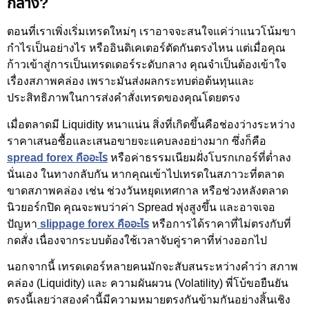
กลาง?
ตอนที่เราเพิ่งเริ่มเทรดใหม่ๆ เราอาจจะสนใจแค่ว่าแนวโน้มขา
กำไรเป็นอย่างไร หรืออินดิเคเตอร์ตัดกันตรงไหน แต่เมื่อคุณ
ก้าวเข้าสู่การเป็นเทรดเดอร์ระดับกลาง คุณจำเป็นต้องเข้าใจ
เรื่องสภาพคล่อง เพราะมันส่งผลกระทบต่อต้นทุนและ
ประสิทธิภาพในการส่งคำสั่งเทรดของคุณโดยตรง
เมื่อตลาดมี Liquidity หนาแน่น สิ่งที่เกิดขึ้นคือช่องว่างระหว่าง
ราคาเสนอซื้อและเสนอขายจะแคบลงอย่างมาก ซึ่งก็คือ
spread forex คืออะไร
หรือค่าธรรมเนียมฝั่งโบรกเกอร์ที่ต่ำลง
นั่นเอง ในทางกลับกัน หากคุณเข้าไปเทรดในสภาวะที่ตลาด
ขาดสภาพคล่อง เช่น ช่วงวันหยุดเทศกาล หรือช่วงหลังตลาด
นิวยอร์กปิด คุณจะพบว่าค่า Spread พุ่งสูงขึ้น และอาจเจอ
ปัญหา
slippage forex คืออะไร
หรือการได้ราคาที่ไม่ตรงกับที่
กดสั่ง เนื่องจากระบบต้องใช้เวลาจับคู่ราคาที่ห่างออกไป
นอกจากนี้ เทรดเดอร์หลายคนมักจะสับสนระหว่างคำว่า สภาพ
คล่อง (Liquidity) และ ความผันผวน (Volatility) พี่โบ้ขอยืนยัน
ตรงนี้เลยว่าสองคำนี้มีความหมายตรงกันข้ามกันอย่างสิ้นเชิง