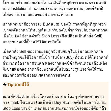
โบรกเกอร์รายย่อยเสมอไป แต่มันคือพฤติกรรมตามธรรมชาติ
ของ Institutional Traders (ธนาคาร, กองทุนรวม, เฮดจ์ฟันด์)
เนื่องจากปริมาณเงินของพวกเขามหาศาล
หากพวกเขาต้องการจะ Buy สะสมของในราคาที่ถูกที่สุด พวก
เขาจะดันราคาให้ทะลุเส้นแนวรับลงไปต่ำกว่าระดับราคาตลาด
เพื่อไปเปิดใช้งานคำสั่ง Stop Loss (ซึ่งเปลี่ยนเป็นคำสั่ง Sell)
ของรายย่อยที่ตั้งรอไว้ใต้แนวรับนั้น
เมื่อคำสั่ง Sell ของรายย่อยถูกบังคับจับคู่ในปริมาณมหาศาล
รายใหญ่ก็จะใช้โอกาสนี้เข้า “รับซื้อ” (Buy) ทั้งหมดได้ในราคาที่
ต่ำมากหรือราคาส่วนลด หลังจากแมตช์คำสั่งจนครบ เชื้อเพลิง
ฝั่งขายหมดลง ราคาก็จะพุ่งกลับขึ้นไปอย่างรุนแรง ทิ้งให้ราย
ย่อยตกรถพร้อมรอยแผลจากการขาดทุน
📢
Tip จากพี่โบ้
ตอนที่พี่เริ่มศึกษาเรื่องโครงสร้างตลาดใหม่ๆ พี่เคยพลาดจาก
การ mark โซนแนวรับแล้วเข้า Buy ทันที ผลคือโดนลากไปกิน
Stop Loss ประจำ เคล็ดลับจากประสบการณ์จริงของพี่คือ
“ถ้า