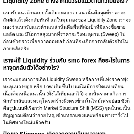
Liquidity Zone ต่างจากแนวรับแนวต้านทั่วไปยังไง?
แนวรับแนวต้านแบบดั้งเดิมจะมองว่า แนวนั้นคือจุดที่ราคาจะ
สัมผัสแล้วเด้งกลับทันที แต่ในมุมมองของ Liquidity Zone เราจะ
มองว่าแนวรับแนวต้านเหล่านั้นคือพื้นที่ล่อเป้าที่มีแรงซื้อขาย
แออัด และมีโอกาสสูงมากที่ราคาจะวิ่งทะลุผ่าน (Sweep) ไป
ก่อนชั่วคราวเพื่อกวาดออเดอร์ ก่อนที่จะเกิดการกลับตัวจริงใน
ภายหลังครับ
เราจะใช้ Liquidity ร่วมกับ smc forex คืออะไรในการ
หาจุดกลับตัวได้อย่างไร?
เราจะมองหาการเกิด Liquidity Sweep หรือการที่แท่งราคาพุ่ง
ทะลุแนว High หรือ Low เดิมขึ้นไป แต่ไม่มีการปิดแท่งเทียน
เนื้อเต็มเหนือแนวนั้น (ทิ้งไส้เทียนเอาไว้) จากนั้นราคาเกิดการ
หักหัวกลับและทะลุโครงสร้างฝั่งตรงข้ามในไทม์เฟรมย่อย ซึ่งก็
คือรูปแบบที่เรียกว่า Market Structure Shift (MSS) จุดนั้นจะเป็น
สัญญาณเตือนว่ารายใหญ่เข้าแทรกแซงและพร้อมพาเราวิ่งไป
ในทิศทางใหม่แล้วครับ