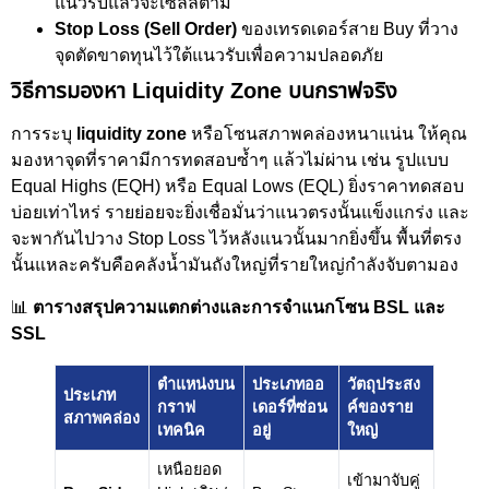
แนวรับแล้วจะเซลล์ตาม
Stop Loss (Sell Order)
ของเทรดเดอร์สาย Buy ที่วาง
จุดตัดขาดทุนไว้ใต้แนวรับเพื่อความปลอดภัย
วิธีการมองหา Liquidity Zone บนกราฟจริง
การระบุ
liquidity zone
หรือโซนสภาพคล่องหนาแน่น ให้คุณ
มองหาจุดที่ราคามีการทดสอบซ้ำๆ แล้วไม่ผ่าน เช่น รูปแบบ
Equal Highs (EQH) หรือ Equal Lows (EQL) ยิ่งราคาทดสอบ
บ่อยเท่าไหร่ รายย่อยจะยิ่งเชื่อมั่นว่าแนวตรงนั้นแข็งแกร่ง และ
จะพากันไปวาง Stop Loss ไว้หลังแนวนั้นมากยิ่งขึ้น พื้นที่ตรง
นั้นแหละครับคือคลังน้ำมันถังใหญ่ที่รายใหญ่กำลังจับตามอง
📊
ตารางสรุปความแตกต่างและการจำแนกโซน BSL และ
SSL
ตำแหน่งบน
ประเภทออ
วัตถุประสง
ประเภท
กราฟ
เดอร์ที่ซ่อน
ค์ของราย
สภาพคล่อง
เทคนิค
อยู่
ใหญ่
เหนือยอด
เข้ามาจับคู่