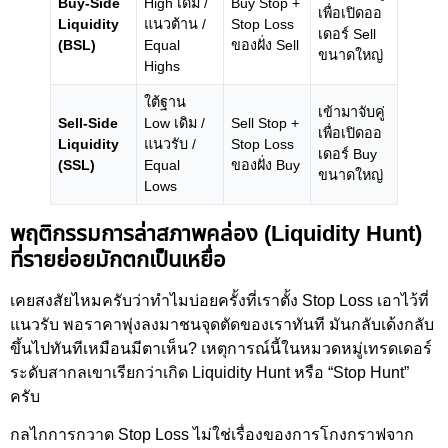
Buy-Side
High เดิม /
Buy Stop +
เพื่อเปิดออ
Liquidity
แนวต้าน /
Stop Loss
เดอร์ Sell
(BSL)
Equal
ของฝั่ง Sell
ขนาดใหญ่
Highs
ใต้ฐาน
เข้ามาจับคู่
Sell-Side
Low เดิม /
Sell Stop +
เพื่อเปิดออ
Liquidity
แนวรับ /
Stop Loss
เดอร์ Buy
(SSL)
Equal
ของฝั่ง Buy
ขนาดใหญ่
Lows
พฤติกรรมการล่าสภาพคล่อง (Liquidity Hunt)
ที่รายย่อยมักตกเป็นเหยื่อ
เคยสงสัยไหมครับว่าทำไมบ่อยครั้งที่เราตั้ง Stop Loss เอาไว้ที่
แนวรับ พอราคาพุ่งลงมาชนจุดตัดของเราทันที มันกลับเด้งกลับ
ขึ้นไปทันทีเหมือนมีตาเห็น? เหตุการณ์นี้ในหมวดหมู่เทรดเดอร์
ระดับสากลเขาเรียกว่าเกิด Liquidity Hunt หรือ “Stop Hunt”
ครับ
กลไกการกวาด Stop Loss ไม่ใช่เรื่องของการโกงกราฟจาก