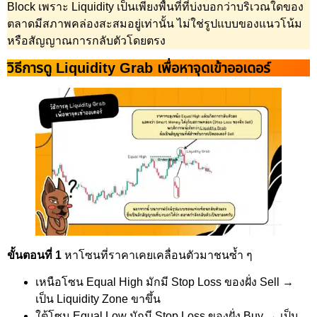
Block เพราะ Liquidity เป็นเพียงพื้นที่ที่บ่งบอกว่าบริเวณใดของ
ตลาดมีสภาพคล่องสะสมอยู่เท่านั้น ไม่ใช่รูปแบบของแนวโน้ม
หรือสัญญาณการกลับตัวโดยตรง
วิธีการดู Liquidity Grab เพื่อหาจุดเข้าออเดอร์
ขั้นตอนที่ 1
หาโซนที่ราคาเคยเคลื่อนตัวมาชนซ้ำ ๆ
เหนือโซน Equal High มักมี Stop Loss ของฝั่ง Sell →
เป็น Liquidity Zone ขาขึ้น
ใต้โซน Equal Low มักมี Stop Loss ของฝั่ง Buy → เป็น