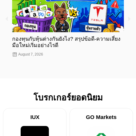
กองทุนกับหุ้นต่างกันยังไง? สรุปข้อดี-ความเสี่ยง
กองท
มือใหม่เริ่มอย่างไรดี
มือให
August 7, 2026
Aug
โบรกเกอร์ยอดนิยม
IUX
GO Markets