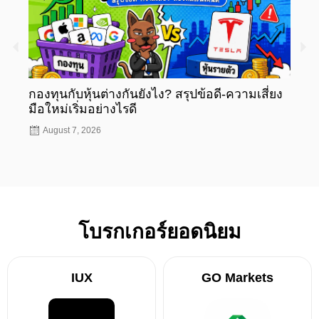
กองทุนกับหุ้นต่างกันยังไง? สรุปข้อดี-ความเสี่ยง
กองท
มือใหม่เริ่มอย่างไรดี
มือให
August 7, 2026
Aug
โบรกเกอร์ยอดนิยม
IUX
GO Markets