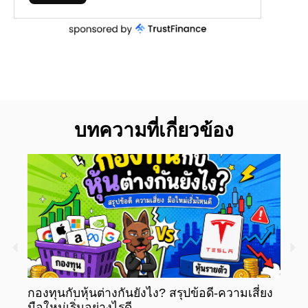
บทความที่เกี่ยวข้อง
กองทุนกับหุ้นต่างกันยังไง? สรุปข้อดี-ความเสี่ยง
กองท
มือใหม่เริ่มอย่างไรดี
มือให