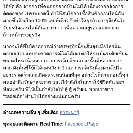
ได้ชัด คือ จากการที่คนออกจากบ้านไม่ได้ เนื่องจากกลัวการ
ติดต่อของโรคระบาดนี้ ทำให้สนใจการซื้อสินค้าออนไลน์กัน
มากขึ้นถึงเกือย 100% เลยทีเดียว จึงทำให้ธุรกิจต่างๆจึงหันไป
จับธุรกิจออนไลน์กันอย่างมาก เพื่อความอยู่รอดและความ
ก้าวหน้าทางธุรกิจ
หากจะให้พี่โบ้คาดการณ์ว่าเศรษฐกิจนี้จะสิ้นสุดเมื่อไหร่นั้น
ตอบเลยว่า แทบจะคาดการณ์ไม่ได้เลย ต่อให้จะเป็นระดับเซียน
ขนาดไหน เนื่องจากภาวการณ์เปลี่ยนแปลงนั้นมีหลายอย่าง
มาก ดังนั้นพี่โบ้ก็ได้แต่หวังว่าวิกฤตการณ์ครั้งนี้จะผ่านไปได
อย่างรวดเร็วและเกิดผลระทบน้อยที่สุด อน่างไรก็ตามตอนนี้ทุก
คนอย่าลืมรักษาสุขภาพ และมีกำลังใจในการใช้ชีวิตกัน อย่า
ท้อนะครับ พี่โบ้เป็นกำลังใจให้ สู้ สู้ ครับผม พวกเราชาว
“tradeเด้อ” ผ่านไปได้อย่างแน่นอนครับ
อ่านบทความอื่น ๆ เพิ่มเติม:
สาระน่ารู้
พูดคุยและติดตาม Real Time:
Facebook Page