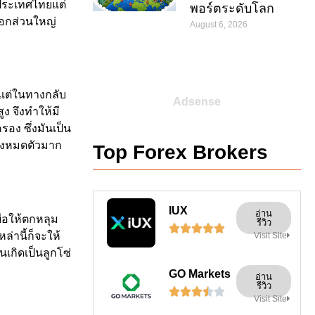
องประเทศไทยแต่
พอร์ตระดับโลก
นอกส่วนใหญ่
August 6, 2026
แต่ในทางกลับ
Adsense
ง จึงทำให้มี
ง ซึ่งมันเป็น
ยิ่งหมดตัวมาก
Top Forex Brokers
IUX
อ่าน
ื่อให้ตกหลุม
รีวิว





่านี้ก็จะให้
Visit Site
เกิดเป็นลูกโซ่
GO Markets
อ่าน
รีวิว





Visit Site