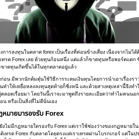
รลงทุนในตลาด forex เป็นเรื่องที่ค่อนข้างเสี่ยง เนื่องจากไม่ได้ศ
เทรด Forex เลย ด้วยทุนก้อนหนึ่ง แต่แล้วก็ขาดทุนหรือพอร์ตแตก ซึ่ง
ขาดทุนเกิดขึ้นได้ในทุกตลาดอยู่แล้ว
ยก่อน มีพวกนักต้มตุ๋นใช้วิธีการระดมเงินทุนโดยการนำเอาเรื่องร
ทำให้เหยื่อหลงลงทุนสุดท้ายก็ชิ่งหนี และด้วยสาเหตุเหล่านี้จึงทำใ
่ตลอดเรื่อยมา โดยวันนี้เราจะมาพูดถึงรายละเอียดว่าทำไมคนนอก
น หรือเป็นสิ่งที่ไม่ดีนั่นเอง
ีกฎหมายมารองรับ Forex
งไม่มีกฎหมายใดรองรับ Forex แต่เราใช้ช่องว่างของกฏหมายในกา
ได้เทรด Forex กับตลาดโดยตรงแต่เราเทรดผ่านโบรกเกอร์ แต่ในป