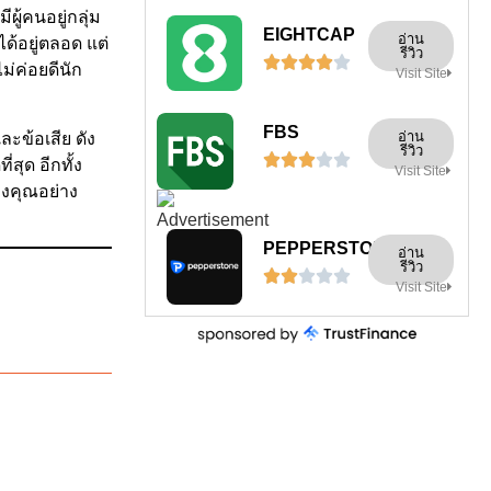
ผู้คนอยู่กลุ่ม
EIGHTCAP
อ่าน
้อยู่ตลอด แต่
รีวิว





ไม่ค่อยดีนัก
Visit Site
FBS
อ่าน
ละข้อเสีย ดัง
รีวิว





ุด อีกทั้ง
Visit Site
องคุณอย่าง
PEPPERSTONE
อ่าน
รีวิว





Visit Site