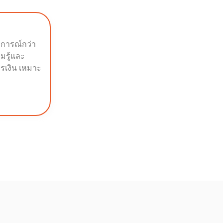
บการณ์กว่า
ามรู้และ
รเงิน เหมาะ