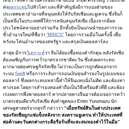
เห็นว่า สงครามในครั้งนี้จะกลายเป็น วิกฤต ครั้งใหญ่ รวมถึงได้
ส่ง
ผลกระทบ
ไปทั่วโลก และที่สำคัญยังมีการแบ่งฝ่ายของ
ประเทศมหาอำนาจที่หนุนหลังให้กับรัสเซียและยูเครน ซึ่งจีนก็
เป็นหนึ่งในประเทศที่ให้การสนับสนุนรัสเซีย เนื่องจากมีผล
ประโยชน์หลายอย่างร่วมกัน อีกทั้งยังเป็นแกนนำของการรวม
ขั้วอำนาจใหม่ที่ชื่อว่า
“BRICS”
โดยการร่วมมือในครั้งนี้ เพื่อ
หวังจะโค่นอำนาจของสหรัฐฯ และสกุลเงินดอลลาร์ลง
ล่าสุด มีการ
วิเคราะห์
ว่า จีนได้ย่องซื้อทองคำกักตุน หลังรัสเซีย
ต้องเผชิญกับการคว่ำบาตรจากชาติตะวัน ซึ่งส่งผลกระทบ
มากมายต่อเศรษฐกิจรัสเซีย ไม่ว่าจะเป็นการถูกตัดออกจาก
ระบบ
Swift
หรือการระงับการถอนเงินทุนสำรองในรูปแบบของ
ดอลลาร์ ซึ่งผลกระทบเหล่านี้ทำให้จีนแทบนั่งไม่ติด และต้องหา
ทางรอด โดยการสำรองทองคำถือเป็นวิธีเตรียมตัวที่ดี และต้อง
เร่งลดการพึ่งพาดอลลาร์ หากปลายทางจีนอาจต้องเจอการคว่ำ
บาตรเช่นเดียวกับรัสเซีย ดังคำพูดของ Emin Yurumazu นัก
เศรษฐศาสตร์จากตุรกี กล่าวว่า
“เมื่อทรัพย์สินในต่างประเทศ
ของรัสเซียถูกแช่แข็งหลังจาก สงครามยูเครน ทำให้ประเทศที่
ต่อต้านตะวันตกต่างกระตือรือร้นที่จะสะสมทองคำไว้ในมือ”