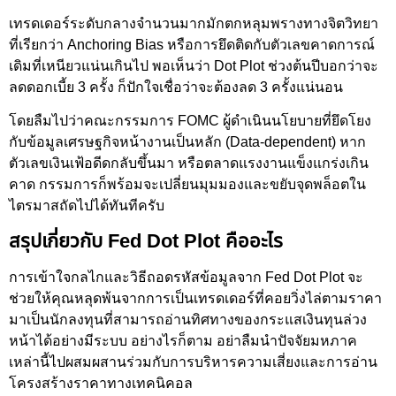
เทรดเดอร์ระดับกลางจำนวนมากมักตกหลุมพรางทางจิตวิทยา
ที่เรียกว่า Anchoring Bias หรือการยึดติดกับตัวเลขคาดการณ์
เดิมที่เหนียวแน่นเกินไป พอเห็นว่า Dot Plot ช่วงต้นปีบอกว่าจะ
ลดดอกเบี้ย 3 ครั้ง ก็ปักใจเชื่อว่าจะต้องลด 3 ครั้งแน่นอน
โดยลืมไปว่าคณะกรรมการ FOMC ผู้ดำเนินนโยบายที่ยึดโยง
กับข้อมูลเศรษฐกิจหน้างานเป็นหลัก (Data-dependent) หาก
ตัวเลขเงินเฟ้อดีดกลับขึ้นมา หรือตลาดแรงงานแข็งแกร่งเกิน
คาด กรรมการก็พร้อมจะเปลี่ยนมุมมองและขยับจุดพล็อตใน
ไตรมาสถัดไปได้ทันทีครับ
สรุปเกี่ยวกับ Fed Dot Plot คืออะไร
การเข้าใจกลไกและวิธีถอดรหัสข้อมูลจาก Fed Dot Plot จะ
ช่วยให้คุณหลุดพ้นจากการเป็นเทรดเดอร์ที่คอยวิ่งไล่ตามราคา
มาเป็นนักลงทุนที่สามารถอ่านทิศทางของกระแสเงินทุนล่วง
หน้าได้อย่างมีระบบ อย่างไรก็ตาม อย่าลืมนำปัจจัยมหภาค
เหล่านี้ไปผสมผสานร่วมกับการบริหารความเสี่ยงและการอ่าน
โครงสร้างราคาทางเทคนิคอล