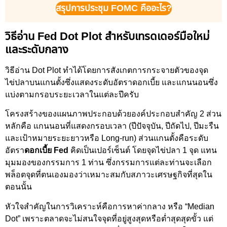
สรุปการประชุม
FOMC คืออะไร?
วิธีอ่าน Fed Dot Plot สำหรับเทรดเดอร์มือใหม่
และระดับกลาง
วิธีอ่าน Dot Plot ทำได้โดยการสังเกตการกระจายตัวของจุด
ไข่ปลาบนแกนตั้งซึ่งแสดงระดับอัตราดอกเบี้ย และแกนนอนซึ่ง
แบ่งตามกรอบระยะเวลาในแต่ละปีครับ
โครงสร้างของแผนภาพประกอบด้วยองค์ประกอบสำคัญ 2 ส่วน
หลักคือ แกนนอนที่แสดงกรอบเวลา (ปีปัจจุบัน, ปีถัดไป, ปีมะรืน
และเป้าหมายระยะยาวหรือ Long-run) ส่วนแกนตั้งคือระดับ
อัตรา
ดอกเบี้ย Fed
คิดเป็นเปอร์เซ็นต์ โดยจุดไข่ปลา 1 จุด แทน
มุมมองของกรรมการ 1 ท่าน ซึ่งกรรมการแต่ละท่านจะเลือก
พล็อตจุดที่ตนเองมองว่าเหมาะสมกับสภาวะเศรษฐกิจที่สุดใน
ตอนนั้น
หัวใจสำคัญในการวิเคราะห์คือการหาค่ากลาง หรือ “Median
Dot” เพราะตลาดจะไม่สนใจจุดที่อยู่สูงสุดหรือต่ำสุดสุดขั้ว แต่