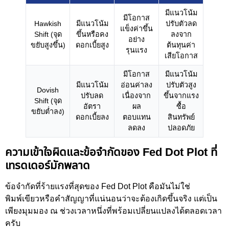
มีแนวโน้ม
มีโอกาส
Hawkish
มีแนวโน้ม
ปรับตัวลด
แข็งค่าขึ้น
Shift (จุด
ขึ้นหรือคง
ลงจาก
อย่าง
ขยับสูงขึ้น)
ดอกเบี้ยสูง
ต้นทุนค่า
รุนแรง
เสียโอกาส
มีโอกาส
มีแนวโน้ม
มีแนวโน้ม
อ่อนค่าลง
ปรับตัวสูง
Dovish
ปรับลด
เนื่องจาก
ขึ้นจากแรง
Shift (จุด
อัตรา
ผล
ซื้อ
ขยับต่ำลง)
ดอกเบี้ยลง
ตอบแทน
สินทรัพย์
ลดลง
ปลอดภัย
ความเข้าใจผิดและข้อจำกัดของ Fed Dot Plot ที่
เทรดเดอร์มักพลาด
ข้อจำกัดที่ร้ายแรงที่สุดของ Fed Dot Plot คือมันไม่ใช่
พิมพ์เขียวหรือคำสัญญาที่แน่นอนว่าจะต้องเกิดขึ้นจริง แต่เป็น
เพียงมุมมอง ณ ช่วงเวลาหนึ่งที่พร้อมเปลี่ยนแปลงได้ตลอดเวลา
ครับ