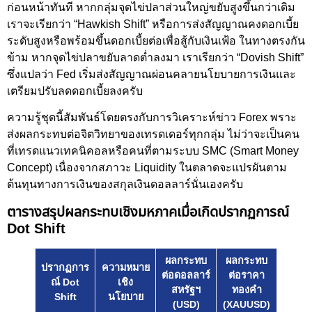
ก่อนหน้าทันที หากกลุ่มจุดไข่ปลาส่วนใหญ่ขยับสูงขึ้นกว่าเดิม
เราจะเรียกว่า “Hawkish Shift” หรือการส่งสัญญาณคงดอกเบี้ย
ระดับสูงหรือพร้อมขึ้นดอกเบี้ยต่อเพื่อสู้กับเงินเฟ้อ ในทางตรงกัน
ข้าม หากจุดไข่ปลาขยับลาดต่ำลงมา เราเรียกว่า “Dovish Shift”
ซึ่งแปลว่า Fed เริ่มส่งสัญญาณผ่อนคลายนโยบายการเงินและ
เตรียมปรับลดดอกเบี้ยลงครับ
ความรู้ชุดนี้สัมพันธ์โดยตรงกับการวิเคราะห์ข่าว Forex พราะ
ส่งผลกระทบต่อจิตวิทยาของเทรดเดอร์ทุกกลุ่ม ไม่ว่าจะเป็นคน
ที่เทรดแนวเทคนิคอลหรือคนที่ตามระบบ SMC (Smart Money
Concept) เนื่องจากสภาวะ Liquidity ในตลาดจะแปรผันตาม
ต้นทุนทางการเงินของสกุลเงินดอลลาร์นั่นเองครับ
ตารางสรุปผลกระทบเชิงมหภาคเมื่อเกิดปรากฏการณ์
Dot Shift
ผลกระทบ
ผลกระทบ
ปรากฏการ
ความหมาย
ต่อดอลลาร์
ต่อราคา
ณ์ Dot
เชิง
สหรัฐฯ
ทองคำ
Shift
นโยบาย
(USD)
(XAUUSD)