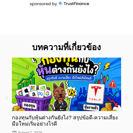
บทความที่เกี่ยวข้อง
กองทุนกับหุ้นต่างกันยังไง? สรุปข้อดี-ความเสี่ยง
กองท
มือใหม่เริ่มอย่างไรดี
มือให
August 7, 2026
Aug