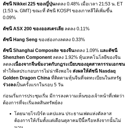
ดัชนี Nikkei 225 ของญี่ปุ่น
ลดลง 0.48% เมื่อเวลา 21:53 น. ET
(1:53 น. GMT) ขณะที่ ดัชนี KOSPI ของเกาหลีใต้เพิ่มขึ้น
0.09%
ดัชนี ASX 200 ของออสเตรเลีย
ลดลง 0.11%
ดัชนี Hang Seng
ของฮ่องกงลดลง 0.33%
ดัชนี Shanghai Composite
ของจีน
ลดลง 1.09%
เเละดัชนี
Shenzhen Component
ลดลง 1.92% หุ้นเทคโนโลยีของจีน
ลดลง
เนื่องจากจีนข้มงวดกับกฎระเบียบของอุตสาหกรรมเอกชน
ทำให้ผลประกอบการไม่น่าพึงพอใจ
ส่งผลให้ดัชนี Nasdaq
Golden Dragon China
ที่ติดตามหุ้นจีนที่จดทะเบียนในสหรัฐ
ร่วงลง
เป็นครั้งแรกในรอบ 5 วัน
ก่อนเริ่มการประชุมเริ่ม มีการลงความเห็นของเจ้าหน้าที่เฟดว่า
ต้องการที่จะเริ่มลดสินทรัพย์ลง
โดยนายโรเบิร์ต แคปแลน ประธานเฟดแห่งดัลลาส
ต้องการให้เริ่มตั้งแต่เดือนตุลาคมปีนี้หรือหลังจากนั้นไม่
นาน