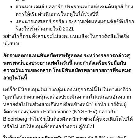
ส่วนนายเจมส์ บุลลาร์ด ประธานเฟดแห่งเซนต์หลุยส์ ต้อง
หารให้เริ่มดำเนินการในฤดูใบไม้ร่วงปีนี้
เเละนายเอสเธอร์ จอร์จ ประธานเฟดแห่งแคนซัสซิตี เรียก
ร้องให้เริ่มต้นภายในปี 2021
อย่างไรก็ตามทั้งสามจะไม่ลงคะแนนเสียงในการตัดสินใจเชิง
นโยบาย
อัตราผลตอบแทนพันธบัตรสหรัฐลดลง ระหว่างรอการกล่าวสุ
นทรพจน์ของประธานเฟดในวันนี้ และกำลังเตรียมรับมือกับ
ความผันผวนของตลาด โดยมีพันธบัตรหลายรายการที่จะหมด
อายุในวันนี้
เเต่ก็ยังมีนักลงทุนในบางกลุ่มมองเหตุการณ์นี้ไปในทางเเง่ดีว่า
“ดูเหมือนว่าตลาดหุ้นจะต้องประเมินความไม่แน่นอนอันหลาก
หลายต่อไปในช่วงสามถึงหกเดือนข้างหน้า” ยาน่า บาร์ตัน ผู้
จัดการกองทุนของ Eaton Vance (NYSE:EV) กล่าวกับ
Bloomberg ว่าไม่จำเป็นต้องคิดหนักว่าช่วงนี้หุ้นจะเติบโตไปได้
หรือไม่ เเต่ให้ลงทุนทั้งสองอย่างควบคู่กันไป