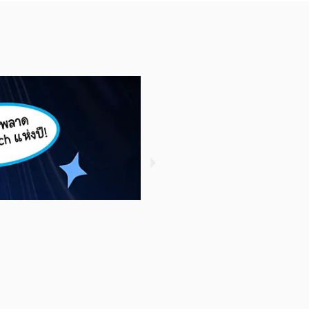
รู้หรือไม่ ? ใครซื้อกองทุน S
November 3, 2022