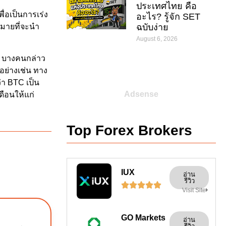
ประเทศไทย คือ
่อเป็นการเร่ง
อะไร? รู้จัก SET
ฉบับง่าย
หมายที่จะนำ
August 6, 2026
าๆ บางคนกล่าว
อย่างเช่น ทาง
า BTC เป็น
Adsense
ดือนให้แก่
Top Forex Brokers
IUX
อ่าน
รีวิว





Visit Site
GO Markets
อ่าน