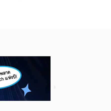
รู้หรือไม่ ? ใครซื้อกองทุน S