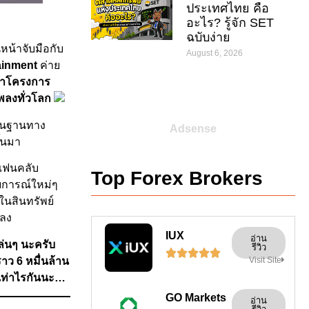
ประเทศไทย คือ
อะไร? รู้จัก SET
ฉบับง่าย
นหน้าจับมือกับ
August 6, 2026
tainment
ค่าย
ดทำโครงการ
พลงทั่วโลก
ื้นฐานทาง
Adsense
้นมา
มแฟนคลับ
Top Forex Brokers
บการณ์ใหม่ๆ
ในสินทรัพย์
พลง
IUX
อ่าน
ล่นๆ นะครับ
รีวิว





าว 6 หมื่นล้าน
Visit Site
งเท่าไรกันนะ…
GO Markets
อ่าน