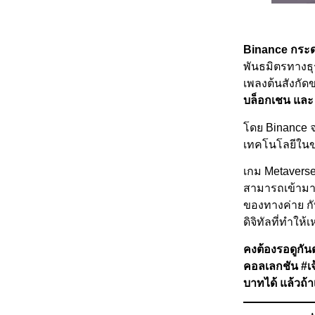
Binance กระด
พันธมิตรทางธุร
เพลงต้นสังกัด
บล็อกเชน และ
โดย Binance จ
เทคโนโลยีในขณ
เกม Metaverse
สามารถเข้ามาเ
ของทางค่าย กั
ดิจิทัลที่ทำใ
คงต้องรอดูกัน
คอลเลกชัน #เจ้
บาทได้ แล้วถ้