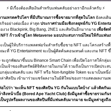
⚡ มีเรื่องต้องเสียเงินสำหรับเเฟนคลับอย่างเราอีกเเล้วครับ ⚡
านเทรดคริปโตฯ ที่มีปริมาณการซื้อขายมากที่สุดในโลก
ยังคงเดิ
กิจอย่างต่อเนื่อง ล่าสุด
ประกาศร่วมมือเชิงกลยุทธ์กับ YG Enter
ของวง Blackpink, Big Bang, 2NE1 และศิลปินอีกมากมาย
เพื่อจั
 NFT ก้าวเข้าสู่โลก Metaverse มอบประสบการณ์ใหม่ให้กับแฟนเ
ะเป็นผู้ให้บริการแพลตฟอร์มสำหรับซื้อขาย NFT และโครงสร้างพ
ะที่ YG Entertainment จะเป็นผู้คิดค้นคอนเทนต์ และเกม NFT ขึ
 จะถูกพัฒนาขึ้นบน Binance Smart Chain เพื่อเปิดโอกาสให้กลุ่
ป็นเจ้าของสินทรัพย์ดิจิทัลภายในเกมได้ รวมถึงเป็นการเปิดประส
บกลุ่มแฟนคลับ เเละ NFT หรือ Non-fungible Token จะมาเป็นหนึ่ง
ห้เหล่าศิลปิน เข้ามาร่วมแชร์ผลงานในมิติใหม่ของการแสดงผลงานเ
ต่อไปว่า ‘จะเห็น NFT ของศิลปิน YG กันในแบบใดบ้าง’ เเล้วคิดกันเ
าลิงหน้าเบื่อ (Bored Ape Yacht Club) ยังมีมูลค่าซื้อขายรวมกันร
าเป็นรูปหรือผลงานของศิลปินที่มีเเฟนคลับมากมาย จะมีมูลค่าสูงถึ