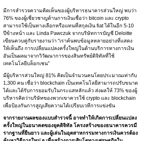
มีการสำรวจความคิดเห็นของผู้บริหารธนาคารส่วนใหญ่ พบว่า
76% ของผู้เชี่ยวชาญด้านการเงินเชื่อว่า bitcoin และ crypto
สามารถใช้เป็นทางเลือกหรือแทนที่สกุลเงิน fiat ได้ในอีก 5-10
ปีข้างหน้า เเละ Linda Pawczuk จากบริษัทการบัญชี Deloitte
เขียนควบคู่กับรายงานว่า “เราค้นพบข้อมูลหลายอย่างที่แสดง
ให้เห็นถึง การเปลี่ยนแปลงครั้งใหญ่ในด้านบริการทางการเงิน
อันเป็นผลมาจากวิวัฒนาการของสินทรัพย์ดิจิทัลที่ใช้
เทคโนโลยีบล็อกเชน”
มีผู้บริหารส่วนใหญ่ 81% คิดเป็นจำนวนคนโดยประมาณเท่ากับ
1,300 คน เชื่อว่า blockchain เป็นเทคโนโลยีสามารถปรับขนาด
ได้และได้รับการยอมรับในกระแสหลักแล้ว ส่งผลให้ 73% ของผู้
บริหารคิดว่าบริษัทของพวกเขาควรใช้ crypto และ blockchain
เพื่อป้องกันการสูญเสียความได้เปรียบเวทีการแข่งขัน
จากรายงานผลของเเบบสำรวจนี้ อาจทำให้เกิดการเปลี่ยนเเปลง
ครั้งใหญ่ในอนาคตของยุคดิจิทัล โครงสร้างของธนาคารควรมี
รากฐานที่ยืนยาว และผู้เล่นในอุตสาหกรรมทางการเงินควรต้อง
ค้นหาวิธีการใหม่ ๆ เพื่อสร้างการเติบโตทางเศรษฐกิจใน