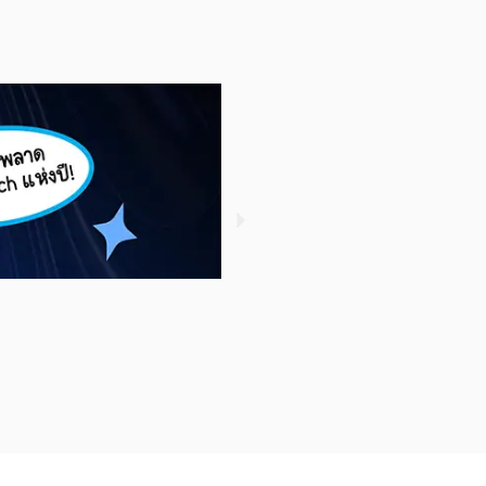
รู้หรือไม่ ? ใครซื้อกองทุน S
November 3, 2022