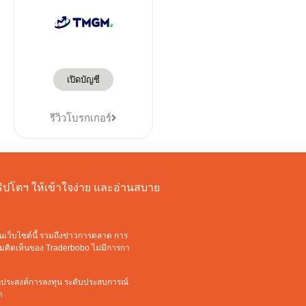
เปิดบัญชี
รีวิวโบรกเกอร์
งคริปโตฯ ให้เข้าใจง่าย และอ่านสบาย
นเว็บไซต์นี้ รวมถึงข่าวการตลาด การ
วามคิดเห็นของ Traderbobo ไม่มีการกา
ัตถุประสงค์การลงทุน ระดับประสบการณ์
ด