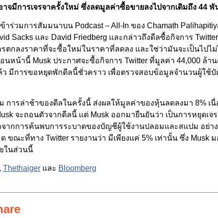
 อาจมีการเจรจาครั้งใหม่ ซึ่งลดมูลค่าซื้อขายลงไปจากเดิมถึง 44 พ
เข้าร่วมการสัมมนาบน Podcast – All-In ของ Chamath Palihapitiy
id Sacks และ David Friedberg เเละกล่าวถึงดีลซื้อกิจการ Twitter
ารตกลงราคาที่จะซื้อใหม่ในราคาที่ลดลง เเละใช่ว่ามันจะเป็นไปไม่ได
่อนหน้านี้ Musk ประกาศจะซื้อกิจการ Twitter ที่มูลค่า 44,000 ล้า
่แล้ว มีการขอหยุดพักดีลนี้ชั่วคราว เพื่อตรวจสอบข้อมูลจำนวนผู้ใช
ม การล่าช้าของดีลในครั้งนี้ ส่งผลให้มูลค่าของหุ้นลดลงมา 8% เนื
Musk จะถอนตัวจากดีลนี้ เเต่ Musk ออกมายืนยันว่า เป็นการหยุดเจ
่องมาจากการค้นพบการระบาดของบัญชีผู้ใช้งานปลอมและสแปม อย่า
หมด ขณะที่ทาง Twitter รายงานว่า มีเพียงเเค่ 5% เท่านั้น ซึ่ง Musk ม
ในส่วนนี้
,
Thethaiger
เเละ
Bloomberg
hare