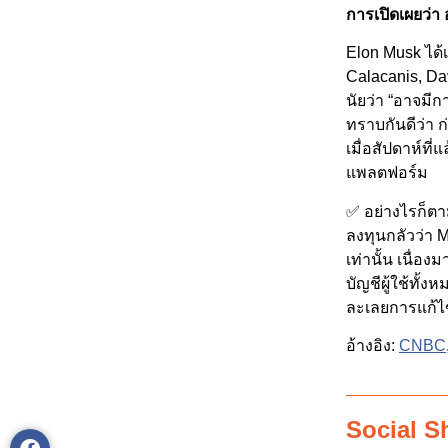
การเปิดเผยว่า
Elon Musk ได้
Calacanis, Dav
นัยว่า “อาจมีก
ทราบกันดีว่า ก
เมื่อสัปดาห์ที
แพลตฟอร์ม
✅ อย่างไรก็ตา
ลงทุนกลัวว่า 
เท่านั้น เนื
บัญชีผู้ใช้ทั้ง
ละเลยการแก้ไข
อ้างอิง:
CNBC
Social S