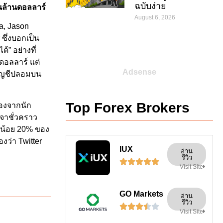
ฉบับง่าย
ันล้านดอลลาร์
August 6, 2026
a, Jason
 ซึ่งบอกเป็น
้” อย่างที่
นดอลลาร์ แต่
Adsense
้บัญชีปลอมบน
Top Forex Brokers
่องจากนัก
รจาชั่วคราว
งน้อย 20% ของ
องว่า Twitter
IUX
อ่าน
รีวิว





Visit Site
GO Markets
อ่าน
รีวิว





Visit Site