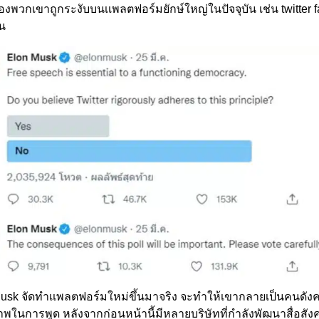
งพวกเขาถูกระงับบนเเพลตฟอร์มยักษ์ใหญ่ในปัจจุบัน เช่น twitter 
้น
usk จัดทำเเพลตฟอร์มใหม่ขึ้นมาจริง จะทำให้เขากลายเป็นคนดังคน
าพในการพูด หลังจากก่อนหน้านี้มีหลายบริษัทที่กำลังพัฒนาสื่อสัง