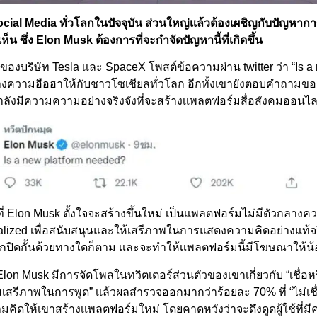
cial Media ทั่วโลกในปัจจุบัน ส่วนใหญ่เเล้วต้องเผชิญกับปัญหากา
น ซึ่ง Elon Musk ต้องการที่จะกำจัดปัญหานี้ที่เกิดขึ้น
ของบริษัท Tesla เเละ SpaceX โพสต์ข้อความผ่าน twitter ว่า “Is a
างความฮือฮาให้กับชาวโซเชียลทั่วโลก อีกทั้งเขายังตอบคำถามของผ
กำลังมีความความอย่างจริงจังที่จะสร้างเเพลตฟอร์มสื่อสังคมออนไล
ี่ Elon Musk ตั้งใจจะสร้างขึ้นใหม่ เป็นเเพลตฟอร์มไม่มีตัวกลางคว
lized เพื่อสนับสนุนและให้เสรีภาพในการแสดงความคิดอย่างแท้จริ
ูกปิดกั้นด้วยทางใดก็ตาม เเละจะทำให้เเพลตฟอร์มนี้มีโฆษณาให้น้อ
้ Elon Musk มีการจัดโพลในทวิตเตอร์ส่วนตัวของเขาเกี่ยวกับ “เชื่อห
มเสรีภาพในการพูด” เเล้วผลสำรวจออกมากว่าร้อยละ 70% ที่ “ไม่เชื่
ิดให้เขาสร้างเเพลตฟอร์มใหม่ โดยคาดหวังว่าจะดึงดูดผู้ใช้ที่มีคว