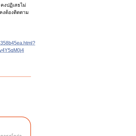
ามคงปฏิเสธไม่
้นคงต้องติดตาม
b8358b45ea.html?
v4Y5qM0j4