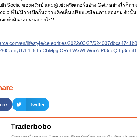
uth Social ของทรัมป์ เเละคู่เเข่งทวิตเตอร์อย่าง Gettr อย่างไรก็ต
Media ที่ไม่มีการปิดกั้นความคิดเห็นเปรียบเสมือนดาบสองคม ดังนั
เขาจะทำมันออกมาอย่างไร?
arca.com/en/lifestyle/celebrities/2022/03/27/624037dbca4741
0I28ICamyU7L1DcEcCbMpgiORehWxWLWm7dPl3nqQ-Ej8dmD
hare
ook
Twitter
Traderbobo