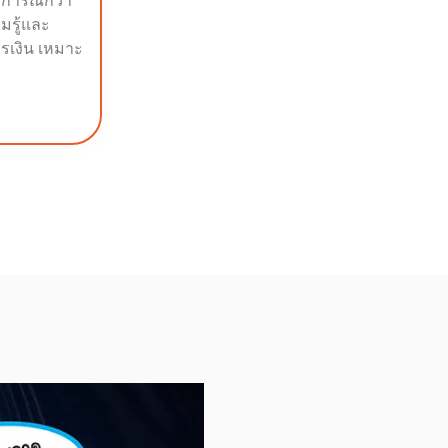
บการณ์กว่า
ามรู้และ
รเงิน เหมาะ