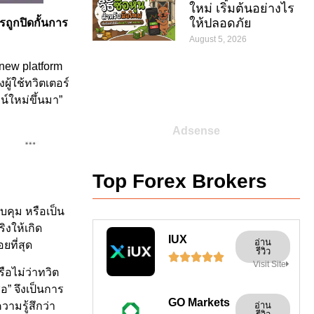
ใหม่ เริ่มต้นอย่างไร
ให้ปลอดภัย
รถูกปิดกั้นการ
August 5, 2026
 new platform
ู้ใช้ทวิตเตอร์
น์ใหม่ขึ้นมา”
Adsense
Top Forex Brokers
บคุม หรือเป็น
งให้เกิด
IUX
อ่าน
ยที่สุด
รีวิว





Visit Site
รือไม่ว่าทวิต
อ” จึงเป็นการ
GO Markets
ามรู้สึกว่า
อ่าน