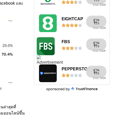
รีวิว





facebook เเละ
Visit Site
EIGHTCAP
อ่าน
รีวิว





Visit Site
FBS
อ่าน
รีวิว





Visit Site
PEPPERSTONE
อ่าน
รีวิว





Visit Site
ล่าสุดที่
คมออนไลน์ขึ้น