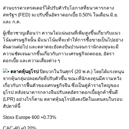
ส่วนบรรดาเทรดเดอร์ได้ปรับตัวรับโอกาสที่ธนาคารกลาง
สหรัฐฯ (FED) จะปรับขึ้นอัตราดอกเบี้ย 0.50% ในเดือน มิ.ย.
และ ก.ค.
ผู้เชี่ยวชาญเตือนว่า ความไม่แน่นอนที่เพิ่มสูงขึ้นเกี่ยวกับแนว
โน้มเศรษฐกิจนั้น มีแนวโน้มที่จะทำให้การซื้อขายเป็นไปอย่าง
ผันผวนต่อไป เเละตลาดจะยังคงปั่นป่วนจนกว่านักลงทุนจะมี
ความชัดเจนมากขึ้นเกี่ยวกับภาวะเศรษฐกิจถดถอย, อัตรา
ดอกเบี้ย และความเสี่ยงต่าง ๆ
ตลาดหุ้นยุโรป
ปิดบวกในวันศุกร์ (20 พ.ค.) โดยได้แรงหนุน
จากหุ้นกลุ่มปลอดภัยที่ปรับตัวขึ้น ขณะที่นักลงทุนมีความหวัง
เกี่ยวกับการฟื้นตัวของเศรษฐกิจจีน ซึ่งเป็นคู่ค้ารายใหญ่ของ
ยุโรป หลังธนาคารกลางจีนปรับลดอัตราดอกเบี้ยลูกค้าชั้นดี
(LPR) อย่างไรก็ตาม ตลาดหุ้นยุโรปยังคงปิดในแดนลบในรอบ
สัปดาห์นี้
Stoxx Europe 600 +0.73%
CAC-40 +0.20%