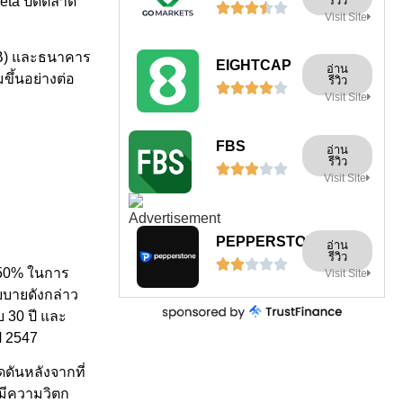
รีวิว
Meta ปิดตลาด





Visit Site
CB) และธนาคาร
EIGHTCAP
อ่าน
ขึ้นอย่างต่อ
รีวิว





Visit Site
FBS
อ่าน
รีวิว





Visit Site
PEPPERSTONE
อ่าน
รีวิว





0.50% ในการ
Visit Site
ยบายดังกล่าว
อบ 30 ปี และ
ปี 2547
ดันหลังจากที่
มีความวิตก