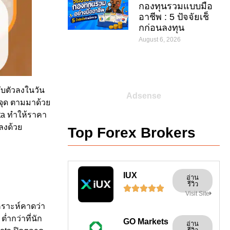
กองทุนรวมแบบมือ
อาชีพ : 5 ปัจจัยเช็
กก่อนลงทุน
August 6, 2026
รับตัวลงในวัน
Adsense
0 จุด ตามมาด้วย
ta ทำให้ราคา
งลงด้วย
Top Forex Brokers
IUX
อ่าน
รีวิว





Visit Site
เคราะห์คาดว่า
่ำกว่าที่นัก
GO Markets
อ่าน