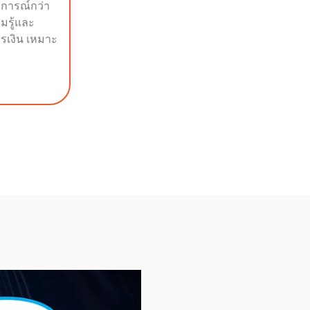
บการณ์กว่า
ามรู้และ
รเงิน เหมาะ