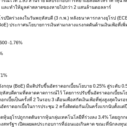
ารณ์ไว้ที่ 1.95 ล้านราย ผลประกอบการที่ย่ำแย่ส่งผลให้ราคาหุ้น 
% และทำให้มูลค่าตลาดของหายไปกว่า 2 แสนล้านดอลลาร์
โรปปิดร่วงลงในวันพฤหัสบดี (3 ก.พ.) หลังธนาคารกลางยุโรป (E
oE) ประกาศนโยบายการเงินท่ามกลางแรงกดดันด้านเงินเฟ้อที่เพิ่ม
 600 -1.76%
4%
71%
กฤษ (BoE) มีมติปรับขึ้นอัตราดอกเบี้ยนโยบาย 0.25% สู่ระดับ 
หัสบดีตามที่ตลาดคาดการณ์ไว้ โดยการปรับขึ้นอัตราดอกเบี้ยนโ
อกเบี้ยเป็นครั้งที่ 2 ในรอบ 3 เดือนเพื่อสกัดเงินเฟ้อที่พุ่งสูงสุดในร
นอัตราดอกเบี้ยในการประชุม 2 ครั้งติดต่อกันเป็นครั้งแรกนับตั้งแต่
ดหุ้นยุโรปถูกกดดันจากหุ้นกลุ่มเทคโนโลยีที่ร่วงลง 3.4% โดยถูกกด
องสหรัฐฯ เปิดเผยผลประกอบการที่อ่อนแอเกินคาด ขณะที่นักลงทุน