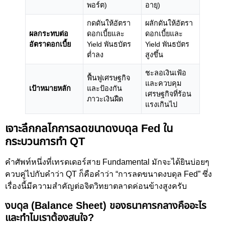
พอร์ต)
อายุ)
กดดันให้อัตรา
ผลักดันให้อัตรา
ผลกระทบต่อ
ดอกเบี้ยและ
ดอกเบี้ยและ
อัตราดอกเบี้ย
Yield พันธบัตร
Yield พันธบัตร
ต่ำลง
สูงขึ้น
ชะลอเงินเฟ้อ
ฟื้นฟูเศรษฐกิจ
และควบคุม
เป้าหมายหลัก
และป้องกัน
เศรษฐกิจที่ร้อน
ภาวะเงินฝืด
แรงเกินไป
เจาะลึกกลไกการลดขนาดงบดุล Fed ใน
กระบวนการทำ QT
คำศัพท์หนึ่งที่เทรดเดอร์สาย Fundamental มักจะได้ยินบ่อยๆ
ควบคู่ไปกับคำว่า QT ก็คือคำว่า “การลดขนาดงบดุล Fed” ซึ่ง
เรื่องนี้มีความสำคัญต่อจิตวิทยาตลาดค่อนข้างสูงครับ
งบดุล (Balance Sheet) ของธนาคารกลางคืออะไร
และทำไมเราต้องสนใจ?