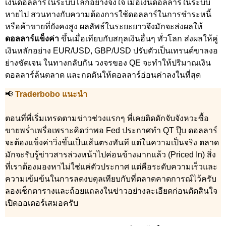
เงินดอลลาร์ในระบบโลกอย่างจงใจ เมื่อเงินดอลลาร์ในระบบ
หายไป สวนทางกับความต้องการใช้ดอลลาร์ในการชำระหนี้
หรือค้าขายที่ยังคงสูง ผลลัพธ์ในระยะยาวจึงมักจะส่งผลให้
ดอลลาร์แข็งค่า
ขึ้นเมื่อเทียบกับสกุลเงินอื่นๆ ทั่วโลก ส่งผลให้คู่
เงินหลักอย่าง EUR/USD, GBP/USD ปรับตัวเป็นเทรนด์ขาลงอ
ย่างชัดเจน ในทางกลับกัน วงจรของ QE จะทำให้ปริมาณเงิน
ดอลลาร์ล้นตลาด และกดดันให้ดอลลาร์อ่อนค่าลงในที่สุด
📢
Traderbobo แนะนำ
ตอนที่พี่เริ่มเทรดตามข่าวช่วงแรกๆ พี่เคยติดดักจับจังหวะซื้อ
ขายพร่ำเพรื่อเพราะคิดว่าพอ Fed ประกาศทำ QT ปุ๊บ ดอลลาร์
จะต้องแข็งค่าวิ่งขึ้นเป็นเส้นตรงทันที แต่ในความเป็นจริง ตลาด
มักจะรับรู้ข่าวสารล่วงหน้าไปค่อนข้างมากแล้ว (Priced In) สิ่ง
ที่เราต้องมองหาไม่ใช่แค่ตัวประกาศ แต่คือระดับความเร็วและ
ความเข้มข้นในการลดงบดุลเทียบกับที่ตลาดคาดการณ์ไว้ครับ
ลองเช็กตารางและถ้อยแถลงในข่าวอย่างละเอียดก่อนตัดสินใจ
เปิดออเดอร์เสมอครับ