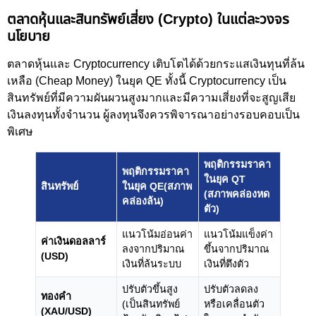
ตลาดหุ้นและสินทรัพย์เสี่ยง (Crypto) ในแต่ละวงจร
นโยบาย
ตลาดหุ้นและ Cryptocurrency เติบโตได้ด้วยกระแสเงินทุนที่ล้น
เหลือ (Cheap Money) ในยุค QE ทั้งนี้ Cryptocurrency เป็น
สินทรัพย์ที่มีความผันผวนสูงมากและมีความเสี่ยงที่จะสูญเสีย
เงินลงทุนทั้งจำนวน ผู้ลงทุนจึงควรพิจารณาอย่างรอบคอบเป็น
พิเศษ
พฤติกรรมราคา
พฤติกรรมราคา
ในยุค QT
สินทรัพย์
ในยุค QE(สภาพ
(สภาพคล่องหด
คล่องล้น)
ตัว)
แนวโน้มอ่อนค่า
แนวโน้มแข็งค่า
ค่าเงินดอลลาร์
ลงจากปริมาณ
ขึ้นจากปริมาณ
(USD)
เงินที่ล้นระบบ
เงินที่ตึงตัว
ปรับตัวขึ้นสูง
ปรับตัวลดลง
ทองคำ
(เป็นสินทรัพย์
หรือเคลื่อนตัว
(XAU/USD)