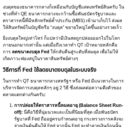
งบดุลของธนาคารกลางก็เหมือนกับบัญชีแสดงทรัพย์สินครับ ใน
ช่วงที่ทำ QE ธนาคารกลางจะกว้านซื้อพันธบัตรรัฐบาลและ
ตราสารหนี้ที่มีหลักทรัพย์ค้ำประกัน (MBS) เข้ามาเก็บไว้ ส่งผล
ให้สินทรัพย์ในบัญชีหรือ “งบดุล” ขยายใหญ่โตขึ้นอย่างรวดเร็ว
ยิ่งงบดุลใหญ่เท่าไหร่ ก็แปลว่ามีเงินสดถูกปล่อยออกไปในโลก
ภายนอกมากเท่านั้น แต่เมื่อถึงเวลาทำ QT เป้าหมายหลักคือ
การ
ลดขนาดงบดุล Fed
ให้กลับคืนสู่ระดับที่สมดุล เพื่อไม่ให้
เกิดภาวะฟองสบู่ในราคาสินทรัพย์ต่างๆ
วิธีการที่ Fed ใช้ลดขนาดงบดุลในระบบจริง
ในการทำ QT ธนาคารกลางสหรัฐฯ หรือ Fed มีแนวทางในการ
บริหารจัดการงบดุลหลักๆ อยู่ 2 วิธี ซึ่งส่งผลต่อความตึงตัวของ
ตลาดแตกต่างกันครับ:
การปล่อยให้ตราสารหนี้หมดอายุ (Balance Sheet Run-
off):
นี่คือวิธีที่นุ่มนวลและเป็นที่นิยมที่สุด เมื่อพันธบัตร
รัฐบาลที่ Fed ถืออยู่ครบกำหนดอายุ กระทรวงการคลังจะ
จ่ายเงินต้นคืนให้ Fed จากนั้น Fed จะทำลายเงินก้อนนั้น