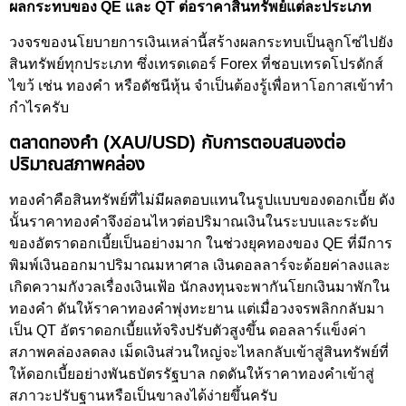
ผลกระทบของ QE และ QT ต่อราคาสินทรัพย์แต่ละประเภท
วงจรของนโยบายการเงินเหล่านี้สร้างผลกระทบเป็นลูกโซ่ไปยัง
สินทรัพย์ทุกประเภท ซึ่งเทรดเดอร์ Forex ที่ชอบเทรดโปรดักส์
ไขว้ เช่น ทองคำ หรือดัชนีหุ้น จำเป็นต้องรู้เพื่อหาโอกาสเข้าทำ
กำไรครับ
ตลาดทองคำ (XAU/USD) กับการตอบสนองต่อ
ปริมาณสภาพคล่อง
ทองคำคือสินทรัพย์ที่ไม่มีผลตอบแทนในรูปแบบของดอกเบี้ย ดัง
นั้นราคาทองคำจึงอ่อนไหวต่อปริมาณเงินในระบบและระดับ
ของอัตราดอกเบี้ยเป็นอย่างมาก ในช่วงยุคทองของ QE ที่มีการ
พิมพ์เงินออกมาปริมาณมหาศาล เงินดอลลาร์จะด้อยค่าลงและ
เกิดความกังวลเรื่องเงินเฟ้อ นักลงทุนจะพากันโยกเงินมาพักใน
ทองคำ ดันให้ราคาทองคำพุ่งทะยาน แต่เมื่อวงจรพลิกกลับมา
เป็น QT อัตราดอกเบี้ยแท้จริงปรับตัวสูงขึ้น ดอลลาร์แข็งค่า
สภาพคล่องลดลง เม็ดเงินส่วนใหญ่จะไหลกลับเข้าสู่สินทรัพย์ที่
ให้ดอกเบี้ยอย่างพันธบัตรรัฐบาล กดดันให้ราคาทองคำเข้าสู่
สภาวะปรับฐานหรือเป็นขาลงได้ง่ายขึ้นครับ