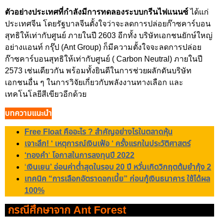
ตัวอย่างประเทศที่กำลังมีการทดลองระบบกรีนไฟแนนซ์
ได้แก่
ประเทศจีน โดยรัฐบาลจีนตั้งใจว่าจะลดการปล่อยก๊าซคาร์บอน
สุทธิให้เท่ากับศูนย์ ภายในปี 2603 อีกทั้ง บริษัทเอกชนยักษ์ใหญ่
อย่างแอนท์ กรุ๊ป (Ant Group) ก็มีความตั้งใจจะลดการปล่อย
ก๊าซคาร์บอนสุทธิให้เท่ากับศูนย์ ( Carbon Neutral) ภายในปี
2573 เช่นเดียวกัน พร้อมทั้งยินดีในการช่วยผลักดันบริษัท
เอกชนอื่น ๆ ในการวิจัยเกี่ยวกับพลังงานทางเลือก และ
เทคโนโลยีสีเขียวอีกด้วย
บทความแนะนำ
Free Float คืออะไร ? สำคัญอย่างไรในตลาดหุ้น
เจาะลึก! ‘ เหตุการณ์เงินเฟ้อ ‘ ครั้งแรกในประวัติศาสตร์
‘ทองคำ
‘
โอกาสในการลงทุนปี 2022
‘
เงินเยน’ อ่อนค่าต่ำสุดในรอบ 20 ปี หวั่นเกิดวิกฤตต้มยำกุ้ง 2
เทคนิค “การเลือกอัตราดอกเบี้ย” ก่อนกู้เงินธนาคาร ใช้ได้ผล
100%
กรณีศึกษาจาก Ant Forest