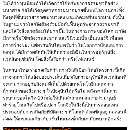
ไม่ได้ว่า ทุนนิยมทำให้เกิดการใช้ทรัพยากรธรรมชาติอย่าง
มหาศาล ก่อให้เกิดอุตสาหกรรมมากมายขึ้นบนโลก จนกระทั่ง
ถึงจุดที่ชั้นบรรยากาศเบาบางลง และเกิดมลพิษมากมาย ดังนั้น
ในฐานะชาวโลกจึงต้องร่วมมือกันฟื้นฟูทรัพยากรธรรมชาติ
และใส่ใจสิ่งแวดล้อมให้มากขึ้น ในทางกายภาพของโลก เราจึง
มีการเริ่มใช้พลังงานสะอาด และรีนิวเอเบิ้ล เอ็นเนอร์จี เพื่อลด
การสร้างขยะ แต่ทราบกันไหมครับว่า ในโลกการเงินและการ
ลงทุน ได้มีการผลักดันให้เกิดความยั่งยืนในการอนุรักษ์สิ่ง
แวดล้อมเช่นกัน โดยสิ่งนี้เรียกว่า กรีนไฟแนนซ์
ในภาษาไทยเราอาจเรียกว่า การเงินสีเขียว โดยโครงการนี้เกิด
มาจากการโต้แย้งของประเด็นเกี่ยวกับการอนุรักษ์สิ่งแวดล้อมที่
จะสามารถอยู่กับสังคมที่เต็มไปด้วยเทคโนโลยี และความ
ก้าวหน้าของสิ่งต่าง ๆ ในปัจจุบันได้หรือไม่ หลังจากนั้นการ
ระบาดของโควิด-19 ก็ก่อให้เกิดคำถามมากมายว่า มนุษย์
ทำร้ายโลกเกินไปหรือเปล่า โลกจึงให้สิ่งนี้เป็นการตอบแทน
ประกอบกับการเกิดภัยพิบัติต่าง ๆ ที่โลกกำลังเผชิญอยู่ ณ ตอนนี้
ส่งผลให้กระแสเกี่ยวกับกรีนไฟแนนซ์กลับมามีบทบาทอีกครั้ง