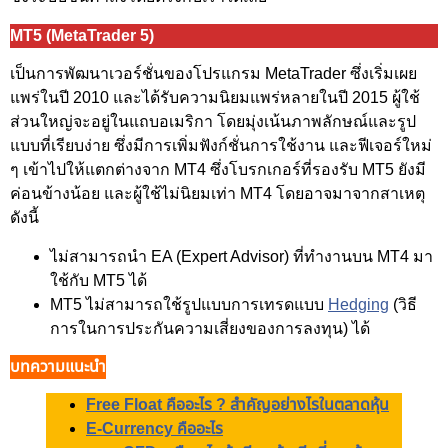
MT5 (MetaTrader 5)
เป็นการพัฒนาเวอร์ชั่นของโปรแกรม MetaTrader ซึ่งเริ่มเผย
แพร่ในปี 2010 และได้รับความนิยมแพร่หลายในปี 2015 ผู้ใช้
ส่วนใหญ่จะอยู่ในแถบอเมริกา โดยมุ่งเน้นภาพลักษณ์และรูป
แบบที่เรียบง่าย ซึ่งมีการเพิ่มฟังก์ชั่นการใช้งาน และฟีเจอร์ใหม่
ๆ เข้าไปให้แตกต่างจาก MT4 ซึ่งโบรกเกอร์ที่รองรับ MT5 ยังมี
ค่อนข้างน้อย และผู้ใช้ไม่นิยมเท่า MT4 โดยอาจมาจากสาเหตุ
ดังนี้
ไม่สามารถนำ EA (Expert Advisor) ที่ทำงานบน MT4 มา
ใช้กับ MT5 ได้
MT5 ไม่สามารถใช้รูปแบบการเทรดแบบ
Hedging
(วิธี
การในการประกันความเสี่ยงของการลงทุน) ได้
บทความแนะนำ
Free Float คืออะไร ? สำคัญอย่างไรในตลาดหุ้น
E-Currency คืออะไร