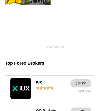
Adsense
Top Forex Brokers
IUX
อ่านรีวิว





Visit Site
GO Markets